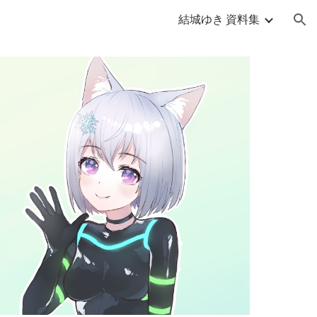
結城ゆき 資料集
ion