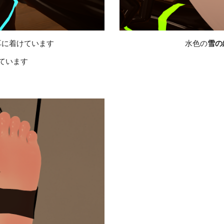
耳に着けています
水色の
雪の
ています