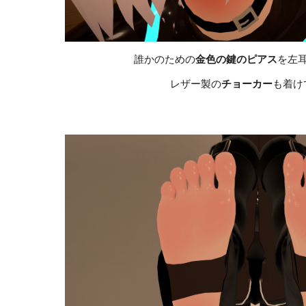
誰かのための
金色の鍵のピアス
を左
レザー製の
チョーカー
も着け